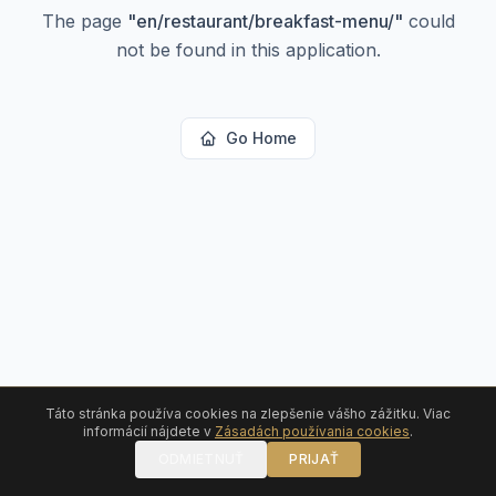
The page
"
en/restaurant/breakfast-menu/
"
could
not be found in this application.
Go Home
Táto stránka používa cookies na zlepšenie vášho zážitku. Viac
informácií nájdete v
Zásadách používania cookies
.
ODMIETNUŤ
PRIJAŤ
ZAVOLAŤ
REZERVOVAŤ